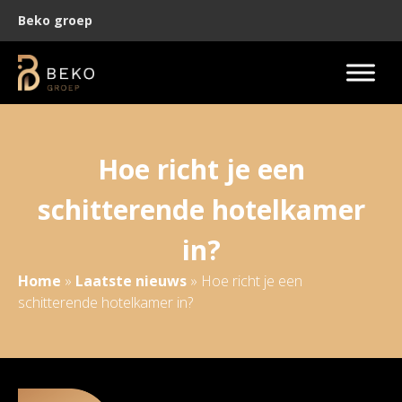
Beko groep
Hoe richt je een
schitterende hotelkamer
in?
Home
»
Laatste nieuws
»
Hoe richt je een
schitterende hotelkamer in?