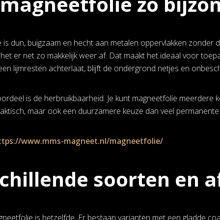
magneetfolie zo bijzo
 is dun, buigzaam en hecht aan metalen oppervlakken zonder dat
 het er net zo makkelijk weer af. Dat maakt het ideaal voor toep
en lijmresten achterlaat, blijft de ondergrond netjes en onbesc
ordeel is de herbruikbaarheid. Je kunt magneetfolie meerdere 
praktisch, maar ook een duurzamere keuze dan veel permanente
ttps://www.mms-magneet.nl/magneetfolie/
chillende soorten en 
neetfolie is hetzelfde. Er bestaan varianten met een gladde coat