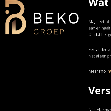
Wat 
Magneetfolie
aan en haalt
Omdat het ge
Een ander vo
niet alleen 
Meer info:
h
Vers
Niet elke mag