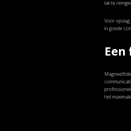
lak te reinige
Voor opslag g
in goede cond
Een 
Magneetfolie 
communicatie
professionel
het maximale 