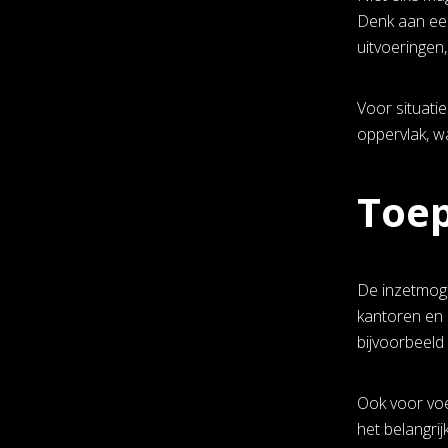
Denk aan een
uitvoeringen
Voor situati
oppervlak, w
Toep
De inzetmogel
kantoren en s
bijvoorbeeld
Ook voor voer
het belangri