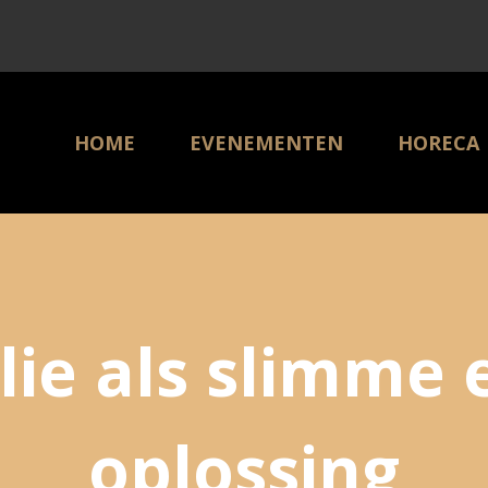
HOME
EVENEMENTEN
HORECA
ie als slimme e
oplossing