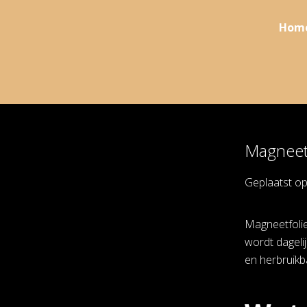
Hom
Magneetf
Geplaatst o
Magneetfolie
wordt dagelij
en herbruikba