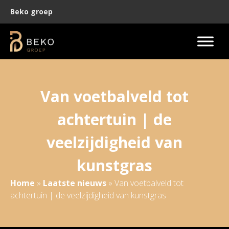
Beko groep
Van voetbalveld tot
achtertuin | de
veelzijdigheid van
kunstgras
Home
»
Laatste nieuws
»
Van voetbalveld tot
achtertuin | de veelzijdigheid van kunstgras