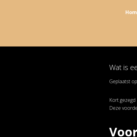
Hom
Wat is e
Geplaatst o
Kort gezegd 
Deze voordel
Voor