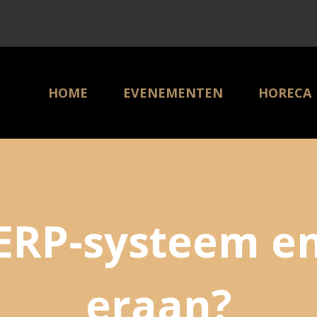
HOME
EVENEMENTEN
HORECA
 ERP-systeem en
eraan?