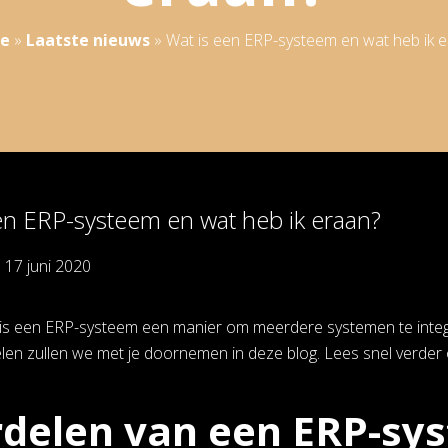
e
»
Laatste nieuws
»
Wat is een ERP-systeem en wat heb ik 
en ERP-systeem en wat heb ik eraan?
p
17 juni 2020
is een ERP-systeem een manier om meerdere systemen te integre
en zullen we met je doornemen in deze blog. Lees snel verder 
delen van een ERP-sy