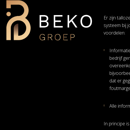
Er zijn tall
systeem bij 
voordelen:
Informati
bedrijf ge
overeenko
bijvoorbe
dat er ge
foutmarge 
Alle infor
In principe i