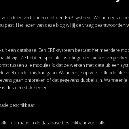
oze voordelen verbonden met een ERP-systeem. We nemen ze hier
jou past. Het lezen van deze blog wil jij de vraag beantwoorden
w
e uit een database. Een ERP-systeem bestaat het meerdere modul
maakt zijn. Ze hebben speciale instellingen en bieden vergeleke
mst tussen alle modules is dat ze werken met data uit een syst
eld veel minder mis kan gaan. Wanneer je op verschillende plekk
gevens gaan ontbreken of dat gegevens dubbel zijn. Wanneer je a
is dus een stuk kleiner.
matie beschikbaar
s alle informatie in de database beschikbaar voor alle